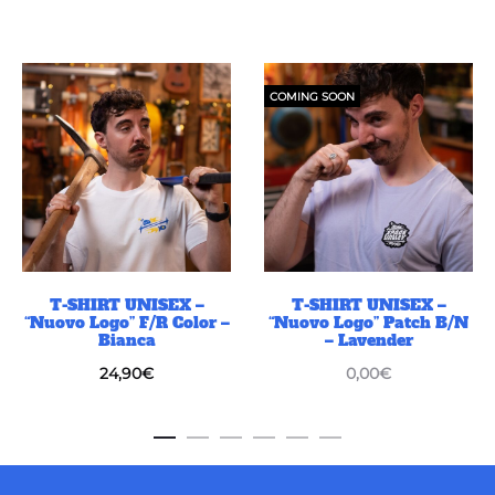
COMING SOON
T-SHIRT UNISEX –
T-SHIRT UNISEX –
“Nuovo Logo” F/R Color –
“Nuovo Logo” Patch B/N
Bianca
– Lavender
24,90
€
0,00
€