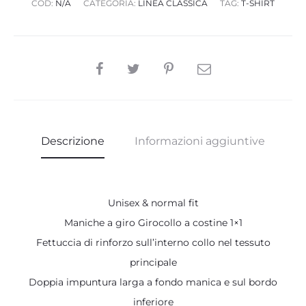
COD:
N/A
CATEGORIA:
LINEA CLASSICA
TAG:
T-SHIRT
SHARE
Descrizione
Informazioni aggiuntive
Unisex & normal fit
Maniche a giro Girocollo a costine 1×1
Fettuccia di rinforzo sull’interno collo nel tessuto
principale
Doppia impuntura larga a fondo manica e sul bordo
inferiore