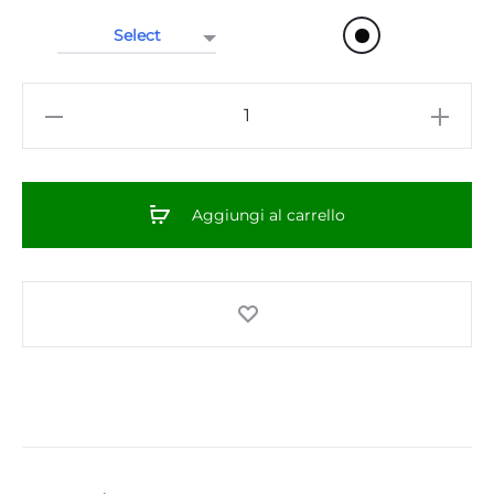
T-
SHIRT
UNISEX
-
Aggiungi al carrello
"Nuovo
Logo"
F/R
Color
-
Nera
quantità