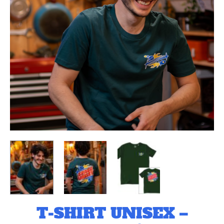
ORANGE
BIANCA
T-SHIRT UNISEX –