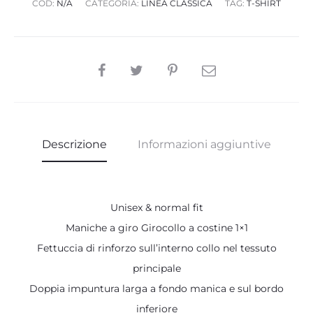
COD:
N/A
CATEGORIA:
LINEA CLASSICA
TAG:
T-SHIRT
SHARE
Descrizione
Informazioni aggiuntive
Unisex & normal fit
Maniche a giro Girocollo a costine 1×1
Fettuccia di rinforzo sull’interno collo nel tessuto
principale
Doppia impuntura larga a fondo manica e sul bordo
inferiore