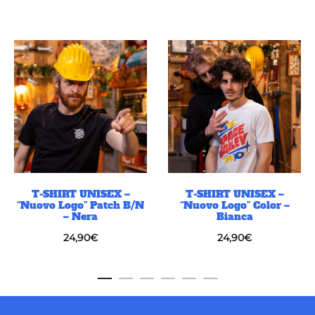
T-SHIRT UNISEX –
T-SHIRT UNISEX –
“Nuovo Logo” Patch B/N
“Nuovo Logo” Color –
– Nera
Bianca
24,90
€
24,90
€