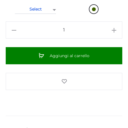
T-
SHIRT
UNISEX
-
Aggiungi al carrello
"Nuovo
Logo"
F/R
Color
-
Bottle
Green
quantità