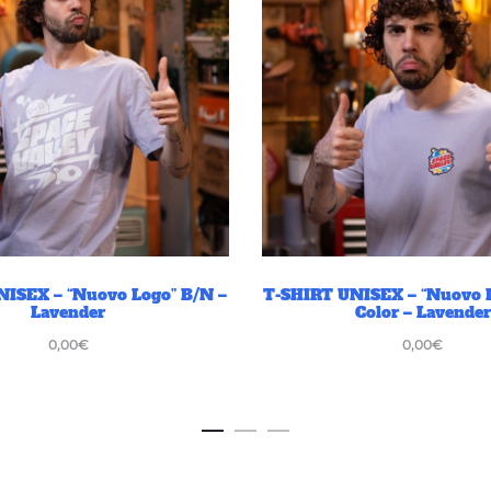
NISEX – “Nuovo Logo” B/N –
T-SHIRT UNISEX – “Nuovo 
Lavender
Color – Lavender
0,00
€
0,00
€