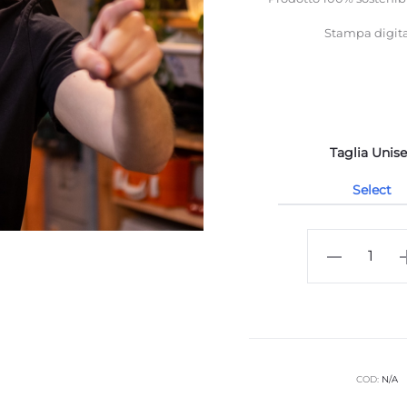
Stampa digital
Taglia Unise
T-
SHIRT
UNISEX
-
"Nuovo
Logo"
COD:
N/A
Patch