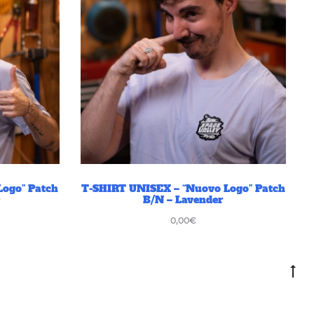
Logo” Patch
T-SHIRT UNISEX – “Nuovo Logo” Patch
B/N – Lavender
0,00
€
Go
to
to