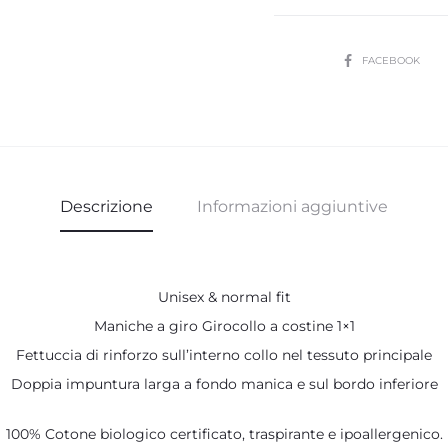
B/N
-
SHARE
FACEBOOK
Nera
quantità
Descrizione
Informazioni aggiuntive
Unisex & normal fit
Maniche a giro Girocollo a costine 1×1
Fettuccia di rinforzo sull’interno collo nel tessuto principale
Doppia impuntura larga a fondo manica e sul bordo inferiore
100% Cotone biologico certificato, traspirante e ipoallergenico.