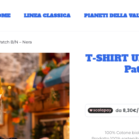
OME
LINEA CLASSICA
PIANETI DELLA VA
atch B/N – Nera
T-SHIRT U
Pa
100% Cotone biolo
Prodotto 100% sostenibil